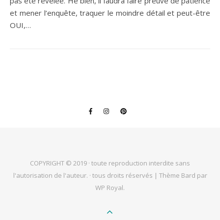
pas été révélée. Hé bien, il faudra faire preuve de patience
et mener l’enquête, traquer le moindre détail et peut-être
OUI,…
COPYRIGHT © 2019 · toute reproduction interdite sans
l'autorisation de l'auteur. · tous droits réservés |
Thème Bard par
WP Royal
.