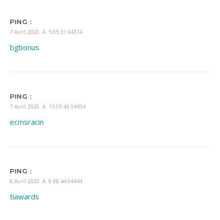
PING :
7 Avril 2020 À 5 05 31 04314
bgbonus
PING :
7 Avril 2020 À 15 03 43 04434
ecmsracin
PING :
8 Avril 2020 À 8 08 44 04444
tiawards