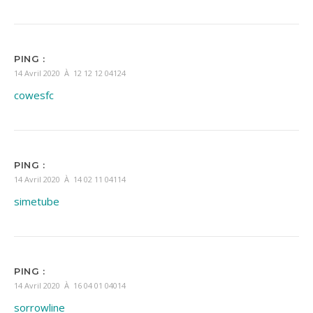
PING :
14 Avril 2020 À 12 12 12 04124
cowesfc
PING :
14 Avril 2020 À 14 02 11 04114
simetube
PING :
14 Avril 2020 À 16 04 01 04014
sorrowline