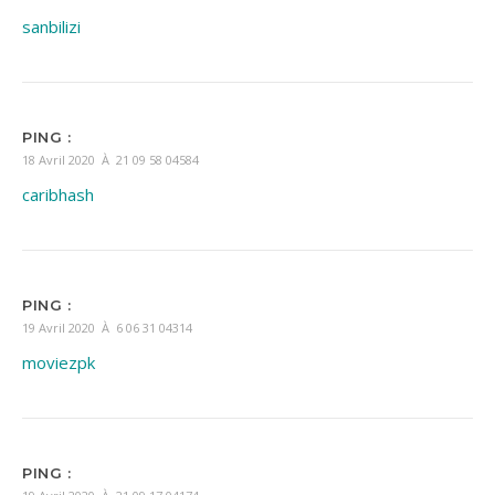
sanbilizi
PING :
18 Avril 2020 À 21 09 58 04584
caribhash
PING :
19 Avril 2020 À 6 06 31 04314
moviezpk
PING :