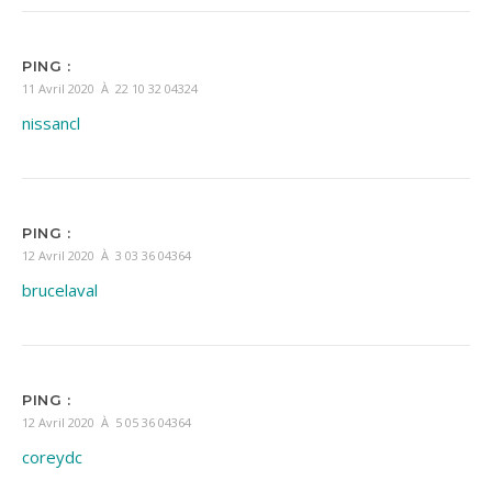
PING :
11 Avril 2020 À 22 10 32 04324
nissancl
PING :
12 Avril 2020 À 3 03 36 04364
brucelaval
PING :
12 Avril 2020 À 5 05 36 04364
coreydc