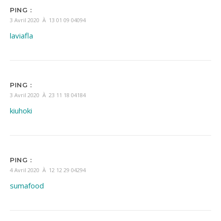
PING :
3 Avril 2020 À 13 01 09 04094
laviafla
PING :
3 Avril 2020 À 23 11 18 04184
kiuhoki
PING :
4 Avril 2020 À 12 12 29 04294
sumafood