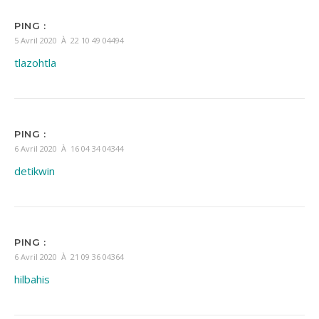
PING :
5 Avril 2020 À 22 10 49 04494
tlazohtla
PING :
6 Avril 2020 À 16 04 34 04344
detikwin
PING :
6 Avril 2020 À 21 09 36 04364
hilbahis