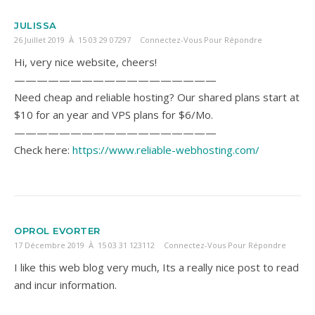
JULISSA
26 Juillet 2019 À 15 03 29 07297
Connectez-Vous Pour Répondre
Hi, very nice website, cheers!
——————————————————
Need cheap and reliable hosting? Our shared plans start at
$10 for an year and VPS plans for $6/Mo.
——————————————————
Check here:
https://www.reliable-webhosting.com/
OPROL EVORTER
17 Décembre 2019 À 15 03 31 123112
Connectez-Vous Pour Répondre
I like this web blog very much, Its a really nice post to read
and incur information.