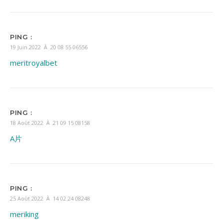
PING :
19 Juin 2022 À 20 08 55 06556
meritroyalbet
PING :
18 Août 2022 À 21 09 15 08158
A片
PING :
25 Août 2022 À 14 02 24 08248
meriking