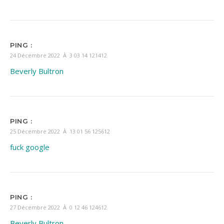
PING :
24 Décembre 2022 À 3 03 14 121412
Beverly Bultron
PING :
25 Décembre 2022 À 13 01 56 125612
fuck google
PING :
27 Décembre 2022 À 0 12 46 124612
Beverly Bultron