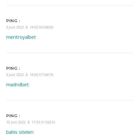
PING :
6 Juin 2022 À 14 02 06 06066
meritroyalbet
PING :
6 Juin 2022 À 14 02 07 06076
madridbet
PING :
10 Juin 2022 À 17 05 31 06316
bahis siteleri